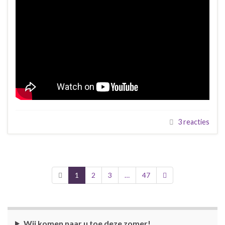
3 reacties
1
2
3
…
47
Wij komen naar u toe deze zomer!