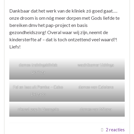
Dankbaar dat het werk van de kliniek zó goed gaat….
onze droom is om nóg meer dorpen met Gods liefde te
bereiken dmv het pap-project en basis
gezondheidszorg! Overal waar wij zijn, neemt de
kindersterfte af – dat is toch ontzettend veel waard?!
Liefs!
dames trainingskliniek
wachtkamer Lichinga
Lichinga
Fei en Isac uit Pemba – Cabo
dames van Calolene
Delgado
nieuw! pap in Lisongole
dames van Mitava
2 reacties