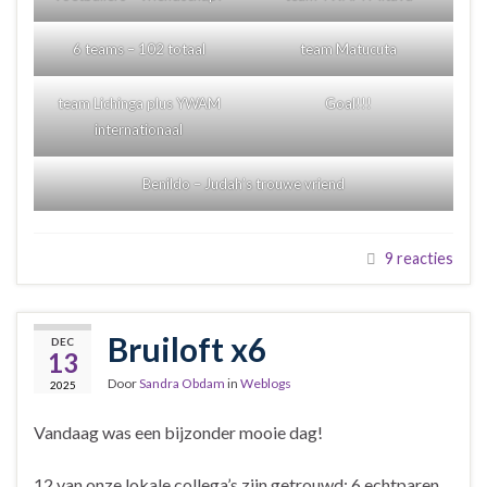
6 teams – 102 totaal
team Matucuta
team Lichinga plus YWAM
Goal!!!
internationaal
Benildo – Judah’s trouwe vriend
9 reacties
Bruiloft x6
DEC
13
Door
Sandra Obdam
in
Weblogs
2025
Vandaag was een bijzonder mooie dag!
12 van onze lokale collega’s zijn getrouwd: 6 echtparen