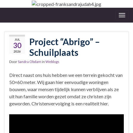
Togg
navig
Project “Abrigo” –
JUL
30
Schuilplaats
2026
Door
Sandra Obdam
in
Weblogs
Direct naast ons huis hebben we een terrein gekocht van
50×60 meter. Wij gaan hier eenvoudige woningen
bouwen, waar mensen tijdelijk kunnen verblijven als ze
uit hun familie worden gezet omdat ze christen zijn
geworden. Christenvervolging is een realiteit hier.