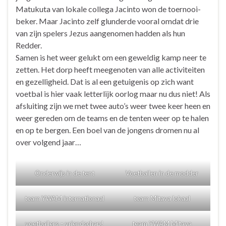
Matukuta van lokale collega Jacinto won de toernooi-
beker. Maar Jacinto zelf glunderde vooral omdat drie
van zijn spelers Jezus aangenomen hadden als hun
Redder.
Samen is het weer gelukt om een geweldig kamp neer te
zetten. Het dorp heeft meegenoten van alle activiteiten
en gezelligheid. Dat is al een getuigenis op zich want
voetbal is hier vaak letterlijk oorlog maar nu dus niet! Als
afsluiting zijn we met twee auto’s weer twee keer heen en
weer gereden om de teams en de tenten weer op te halen
en op te bergen. Een boel van de jongens dromen nu al
over volgend jaar…
Onderwijs in de tent
Voetballen in de modder
team YWAM internationaal
team Mitava lokaal
voetballers – vriendschap!
team YWAM Mitava