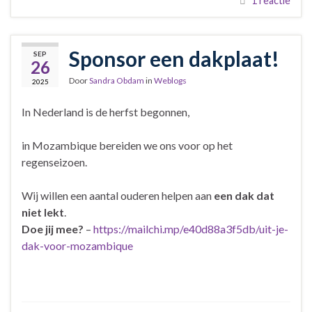
1 reactie
Sponsor een dakplaat!
SEP
26
Door
Sandra Obdam
in
Weblogs
2025
In Nederland is de herfst begonnen,
in Mozambique bereiden we ons voor op het
regenseizoen.
Wij willen een aantal ouderen helpen aan
een dak dat
niet lekt
.
Doe jij mee?
–
https://mailchi.mp/e40d88a3f5db/uit-je-
dak-voor-mozambique