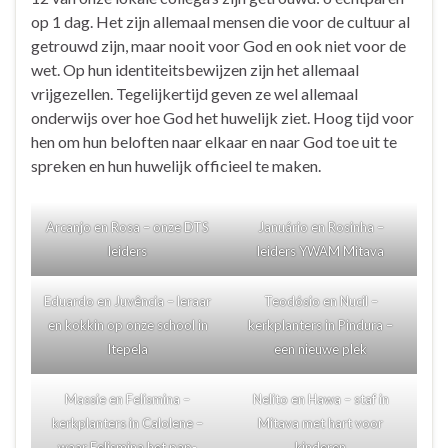
op 1 dag. Het zijn allemaal mensen die voor de cultuur al
getrouwd zijn, maar nooit voor God en ook niet voor de
wet. Op hun identiteitsbewijzen zijn het allemaal
vrijgezellen. Tegelijkertijd geven ze wel allemaal
onderwijs over hoe God het huwelijk ziet. Hoog tijd voor
hen om hun beloften naar elkaar en naar God toe uit te
spreken en hun huwelijk officieel te maken.
Arcanjo en Rosa – onze DTS
Januário en Rosinha –
leiders
leiders YWAM Mitava
Eduardo en Juvência – leraar
Teodósio en Nucil –
en kokkin op onze school in
kerkplanters in Pindura –
Itepela
een nieuwe plek
Massie en Felismina –
Nelito en Hawa – staf in
kerkplanters in Calolene –
Mitava met hart voor
waar Felismina het pap-
kinderen